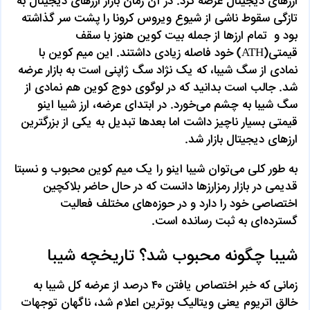
ارزهای دیجیتال عرضه کرد. در آن زمان بازار ارزهای دیجیتال به
تازگی سقوط ناشی از شیوع ویروس کرونا را پشت سر گذاشته
بود و تمام ارزها از جمله بیت کوین هنوز با سقف
قیمتی(ATH) خود فاصله زیادی داشتند. این میم کوین با
نمادی از سگ شیبا، که یک نژاد سگ ژاپنی است به بازار عرضه
شد. جالب است بدانید که در لوگوی دوج کوین هم نمادی از
سگ شیبا به چشم می‌خورد. در ابتدای عرضه، ارز شیبا اینو
قیمتی بسیار ناچیز داشت اما بعدها تبدیل به یکی از بزرگترین
ارزهای دیجیتال بازار شد.
به طور کلی می‌توان شیبا اینو را یک میم کوین محبوب و نسبتا
قدیمی در بازار رمزارزها دانست که در حال حاضر بلاکچین
اختصاصی خود را دارد و در حوزه‌های مختلف فعالیت
گسترده‌ای به ثبت رسانده است.
شیبا چگونه محبوب شد؟ تاریخچه شیبا
زمانی که خبر اختصاص یافتن ۴۰ درصد از عرضه کل شیبا به
خالق اتریوم یعنی ویتالیک بوترین اعلام شد، ناگهان توجهات