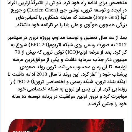
متخصص برای ادامه راه خود کرد. دو تن از تاثیرگذارترین افراد
در ایجاد و توسعه ترون، لوشن چن (Lucien Chen) و جورج
گواُ (Jorge Guo) هستند که سابقه همکاری با کمپانی‌های
بزرگی همچون هوآوی و علی بابا را در کارنامه خود داشتند.
بعد از سه سال تحقیق و توسعه مداوم، پروژه ترون در سپتامبر
2017 به صورت رسمی روی شبکه اتریوم(ERC-20) شروع به
کار کرد. بعد از عرضه اولیه(ICO) توکن ترون که بیش از 70
میلیون دلار جذب سرمایه داشت و یکی از موفق‌ترین عرضه
اولیه‌ها تا آن زمان محسوب می‌شد، ترون روند صعودی
پرشتاب خود را آغاز کرد. این روند تا سال 2018 ادامه داشت تا
اینکه بنیاد ترون، شبکه رسمی و اختصاصی ترون(TRC-20) را
رونمایی کرد. از آن پس ارز ترون به شبکه اختصاصی خود
مهاجرت کرد و ترون اولین موفقیت در برنامه توسعه ده ساله
خود را جشن گرفت.