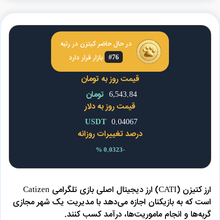
در حال حاضر
کیتزن
در رتبه
#76
بازار قرار دارد
قیمت روز به تومان
6,543.84
تومان
قیمت روز به دلار
USDT
0.04067
درصد تغییرات روزانه
-0.0323 %
ارز کتیزن (CATI) ارز دیجیتال اصلی بازی تلگرامی Catizen
است که به بازیکنان اجازه می‌دهد با مدیریت یک شهر مجازی
گربه‌ها و انجام ماموریت‌ها، درآمد کسب کنند.