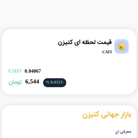
قیمت لحظه ای کتیزن
Catizen |
CATI
USDT
0.04067
6,544
تومان
-0.0323 %
بازار جهانی کتیزن
معرفی ارز