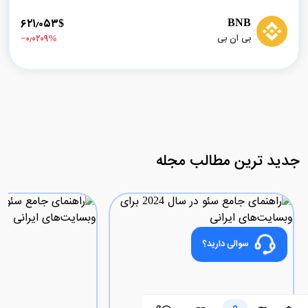
BNB
۶۲۱٫۰۵۳$
بی ان بی
%‎−۰٫۰۲۰۹
جدید ترین مطالب مجله
سوالی دارید؟