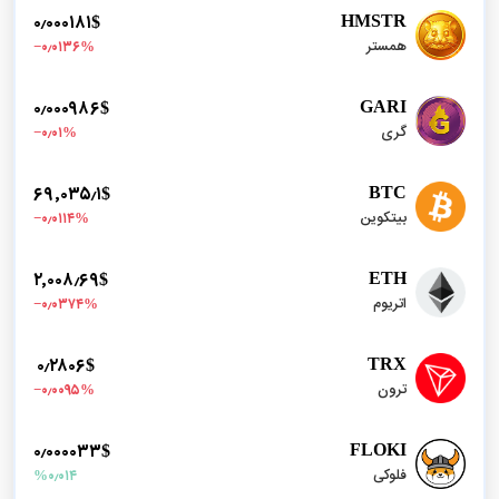
HMSTR
۰٫۰۰۰۱۸۱$
همستر
%‎−۰٫۰۱۳۶
GARI
۰٫۰۰۰۹۸۶$
گری
%‎−۰٫۰۱
BTC
۶۹٬۰۳۵٫۱$
بیتکوین
%‎−۰٫۰۱۱۴
ETH
۲٬۰۰۸٫۶۹$
اتریوم
%‎−۰٫۰۳۷۴
TRX
۰٫۲۸۰۶$
ترون
%‎−۰٫۰۰۹۵
FLOKI
۰٫۰۰۰۰۳۳$
فلوکی
%۰٫۰۱۴