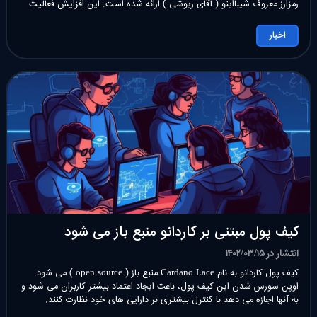
رمزارز معروف شیبااینو ( آقای ریوشی ) ارائه شده است. این افزایش فعالیت
شبکه نشان دهنده علاقه و هیجان کاربران، برای راه اندازی Shibarium است.
بازدیدها: 2
اخبار
کیف پول مبتنی بر کاردانو منبع باز می شود
انتشار در ۱۴۰۲/۰۳/۱۵
کیف پول کاردانو به نام Cardano Lace منبع باز ( open source ) می شود.
اوپن سورس شدن این کیف پول، باعث ایجاد اعتماد بیشتر کاربران می شود و
به آنها اجازه می دهد با کنترل بیشتری بر دارایی های خود نظارت کنند.
بازدیدها: 1