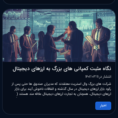
نگاه مثبت کمپانی های بزرگ به ارزهای دیجیتال
انتشار در ۱۴۰۲/۰۳/۱۱
شرکت های بزرگ وال استریت معتقدند که مدیران صندوق ها حتی پس از
رکود بازار ارزهای دیجیتال در سال گذشته و اتفاقات ناخوش آیند برای بازار
ارزهای دیجیتال، همچنان به تجارت ارزهای دیجیتال علاقه مند هستند (
ورشکستگی FTX و فروپاشی اکوسیستم Terra باعث شد، خطر سرمایه گذاری
از طریق مبادلات عمدتاً غیرقابل تنظیم برجسته […]
اخبار