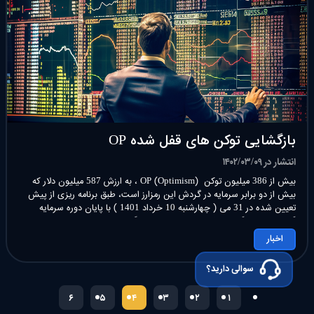
بازگشایی توکن های قفل شده OP
انتشار در ۱۴۰۲/۰۳/۰۹
بیش از 386 میلیون توکن OP (Optimism) ، به ارزش 587 میلیون دلار که
بیش از دو برابر سرمایه در گردش این رمزارز است، طبق برنامه ریزی از پیش
تعیین شده در 31 می ( چهارشنبه 10 خرداد 1401 ) با پایان دوره سرمایه
گذاری اولیه بازگشایی شوند، که باعث ایجاد نگرانی در مورد فشار […]
اخبار
سوالی دارید؟
۶
۵
۴
۳
۲
۱