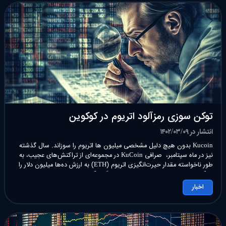
توکن سوزی رمزآلود اتریوم در کوکوین
انتشار در ۱۴۰۲/۰۳/۰۹
Kucoin بدون هیچ دلیل مشخصی میلیون ها اتریوم را سوزاند. سال گذشته
نیز در ماه سپتامبر، صرافی KuCoin در مجموعه‌ای از تراکنش‌های عجیب، به
طور ناخواسته مقدار حیرت‌انگیزی اتریوم (ETH) به ارزش ده‌ها میلیون دلار را
به آدرس رایت اتریوم ارسال کرد. حتی شگفت‌آورتر، به نظر می‌رسد که این
موضوع اساسی تا کنون به اندازه […]
اخبار