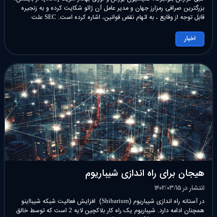
بزرگترین صرافی رمزارز جهان و مدیر عامل آن ژائو شکایت کرده و به زنجیره
قابل توجه از وقایع ، به اتهام نقض قوانین، اشاره کرده است. SEC علت
شکایت را بی توجهی صرافی بایننس به مقرارات بورس و اوراق بهادار اعلام
کرده است. […]
اخبار
هیجان برای راه اندازی شیباریوم
انتشار در ۱۴۰۲/۰۳/۱۵
در آستانه راه اندازی شیباریوم (Shibarium) افزایش فعالیت شبکه شیبااینو
همچنان ادامه دارد. شیباریوم یک راه کار بلاکچین لایه 2 است که توسط خالق