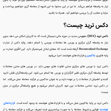
طریق استفاده از قراردادهای هوشمند بر پایه بلاکچین امکان معامله مستقیم بین دو طرف را بدون
نیاز به واسطه فراهم می‌کند. ما نیز در این محتوا به این شیوه از معامله گری خواهیم پرداخت و
مزایا و معایب آن را بررسی خواهیم کرد. همراه ما باشید.
دکس ترید چیست؟
دکس ترید (DEX)
مفهومی جدید در حوزه مالی دیجیتال است که به کاربران امکان می دهد بدون
نیاز به واسطه گران مرکزی و بورس‌ ها معاملات بورسی را انجام دهند. واژه دکس از عبارت
Decentralized Exchange
گرفته شده است که معنای تبادل غیرمتمرکز دارد. این الگوی تجارت بر
پایه فناوری
بلاکچین
و قراردادهای هوشمند اجرا می‌شود.
دکس ترید با بورس‌ های مرکزی سنتی تفاوت‌ های مهمی دارد. در بورس‌ های سنتی معاملات
توسط واسطه‌ گران مرکزی نظیر کارگزاران و بورس‌ ها انجام می‌ شود. این واسطه‌گران نقش تایید
کننده و اطمینان از معاملات را بر عهده دارند و به عنوان حاکمین بر فرآیند معامله عمل می‌کنند. اما
در دکس ترید تمامی معاملات بین خود کاربران انجام می‌شود و هیچ واسطه‌گر مرکزی در میان
نیست.
دکس ترید بر پایه بلاکچین عمل می‌کند و با قراردادهای هوشمند به‌ وجود آمده است.
قراردادهای
هوشمند
قوانین و شروط معامله را به صورت برنامه‌ریزی شده تعریف می‌کنند و فرآیند معامله را از