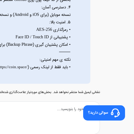
بخشی از کد کیف پول روی GitHub منتشر شده تا کاربران و توسعه ‌دهندگان شفافیت آن را بررسی کنند.
۴. دسترسی آسان:
نسخه موبایل (برای iOS و Android) و نسخه وب دارد، بنابراین می‌ توانی از هر دستگاهی به کیف پولت دسترسی پیدا کنی.
۵. امنیت بالا:
• رمزگذاری AES-256
• پشتیبانی از Face ID / Touch ID
• امکان پشتیبان‌ گیری (Backup Phrase) برای بازیابی حساب
⸻
نکته ی مهم امنیتی:
• باید فقط از لینک رسمی coin.space (
) یا App Store نصبش کنی.
ttps://coin.space/
نشانی ایمیل شما منتشر نخواهد شد.
بخش‌های موردنیاز علامت‌گذاری شده‌ان
سوالی دارید؟