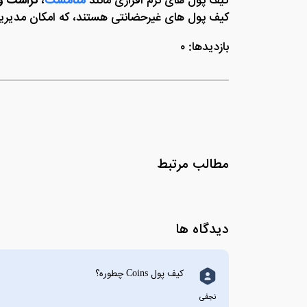
کیف پول‌ های نرم‌ افزاری مانند
متامسک
،
تراست و
کیف پول‌ های غیرحضانتی هستند، که امکان مدیریت 
بازدیدها: ۰
مطالب مرتبط
دیدگاه ها
کیف پول Coins چطوره؟
نجفی