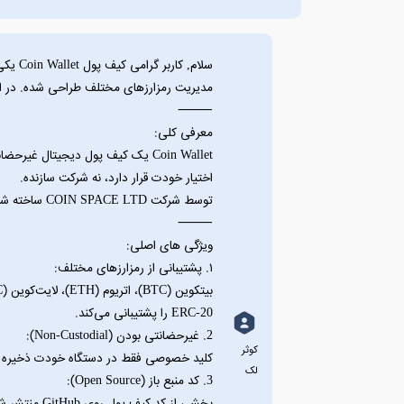
مدیریت رمزارزهای مختلف طراحی شده. در ادام
⸻
معرفی کلی:
اختیار خودت قرار دارد، نه شرکت سازنده.
توسط شرکت COIN SPACE LTD ساخته شده و از سال ۲۰۱۵ فعال است.
⸻
ویژگی‌ های اصلی:
۱. پشتیبانی از رمزارزهای مختلف:
ERC-20 را پشتیبانی می‌کند.
2. غیرحضانتی بودن (Non-Custodial):
کوثر
کلید خصوصی فقط در دستگاه خودت ذخیره می‌ شود؛ حتی تیم oin
لک
3. کد منبع باز (Open Source):