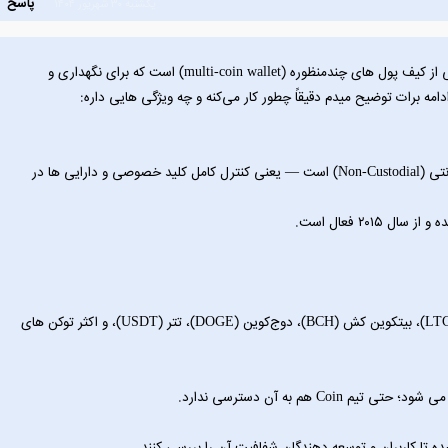
پاسخ
یکشنبه ۳۰ شهریور ۱۴۰۴
سلام, کاربر گرامی کیف پول Coin Wallet یکی از کیف‌ پول‌ های چندمنظوره (multi-coin wallet) است که برای نگهداری و
ه برات توضیح میدم دقیقاً چطور کار می‌کنه و چه ویژگی‌ هایی داره:
Coin Wallet یک کیف پول دیجیتال غیرحضانتی (Non-Custodial) است — یعنی کنترل کامل کلید خصوصی و دارایی‌ ها در
بیتکوین (BTC)، اتریوم (ETH)، لایت‌کوین (LTC)، بیتکوین کش (BCH)، دوج‌کوین (DOGE)، تتر (USDT)، و اکثر توکن‌ های
C هم به آن دسترسی ندارد.