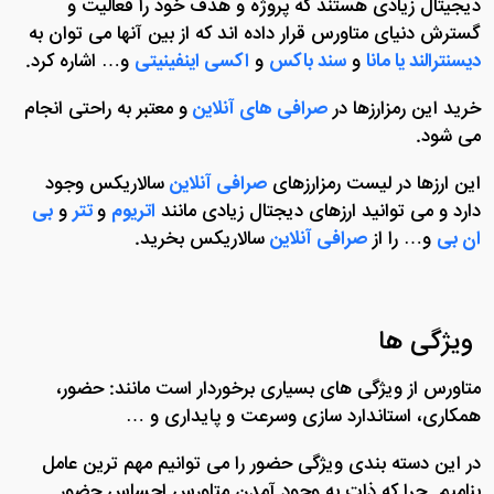
دیجیتال زیادی هستند که پروژه و هدف خود را فعالیت و
گسترش دنیای متاورس قرار داده اند که از بین آنها می توان به
دیسنترالند یا مانا
و
سند باکس
و
اکسی اینفینیتی
و… اشاره کرد.
خرید این رمزارزها در
صرافی های آنلاین
و معتبر به راحتی انجام
می شود.
این ارزها در لیست رمزارزهای
صرافی آنلاین
سالاریکس وجود
دارد و می توانید ارزهای دیجتال زیادی مانند
اتریوم
و
تتر
و
بی
ان بی
و… را از
صرافی آنلاین
سالاریکس بخرید.
ویژگی ها
متاورس از ویژگی های بسیاری برخوردار است مانند: حضور،
همکاری، استاندارد سازی وسرعت و پایداری و …
در این دسته بندی ویژگی حضور را می توانیم مهم ترین عامل
بنامیم. چرا که ذات به وجود آمدن متاورس احساس حضور